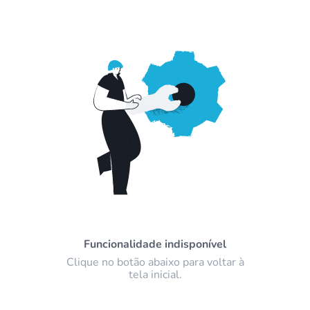
Funcionalidade indisponível
Clique no botão abaixo para voltar à
tela inicial.