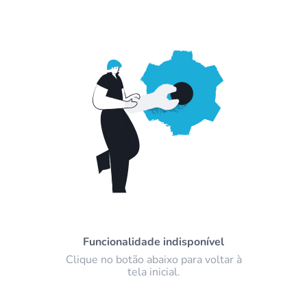
Funcionalidade indisponível
Clique no botão abaixo para voltar à
tela inicial.