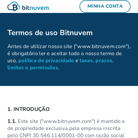
MINHA CONTA
Termos de uso Bitnuvem
Antes de utilizar nosso site ("www.bitnuvem.com"),
é obrigatório ler e aceitar todo o nosso termo de
uso,
política de privacidade
e
taxas, prazos,
limites e permissões
.
1.
INTRODUÇÃO
1.1.
Este site ("www.bitnuvem.com") é mantido e
de propriedade exclusiva pela empresa inscrita
pelo CNPJ 30.546.114/0001-00 com razão social