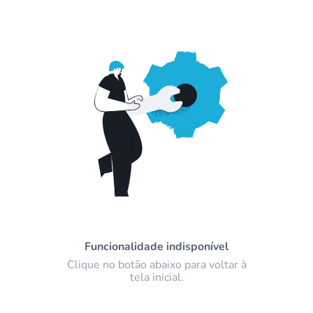
Funcionalidade indisponível
Clique no botão abaixo para voltar à
tela inicial.