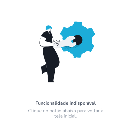
Funcionalidade indisponível
Clique no botão abaixo para voltar à
tela inicial.