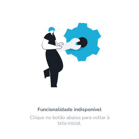
Funcionalidade indisponível
Clique no botão abaixo para voltar à
tela inicial.