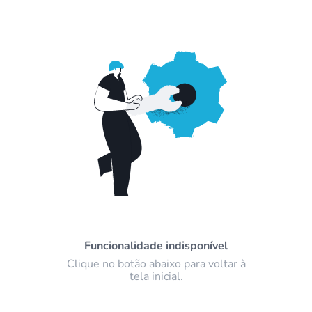
Funcionalidade indisponível
Clique no botão abaixo para voltar à
tela inicial.