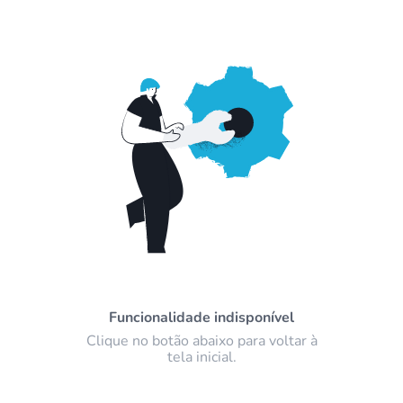
Funcionalidade indisponível
Clique no botão abaixo para voltar à
tela inicial.