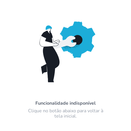
Funcionalidade indisponível
Clique no botão abaixo para voltar à
tela inicial.