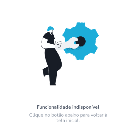
Funcionalidade indisponível
Clique no botão abaixo para voltar à
tela inicial.