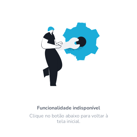
Funcionalidade indisponível
Clique no botão abaixo para voltar à
tela inicial.