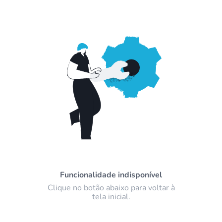
Funcionalidade indisponível
Clique no botão abaixo para voltar à
tela inicial.