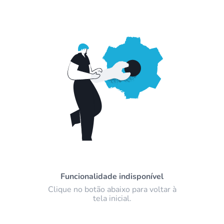
Funcionalidade indisponível
Clique no botão abaixo para voltar à
tela inicial.