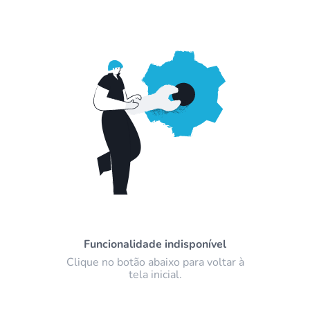
Funcionalidade indisponível
Clique no botão abaixo para voltar à
tela inicial.