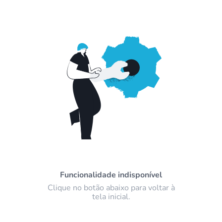
Funcionalidade indisponível
Clique no botão abaixo para voltar à
tela inicial.