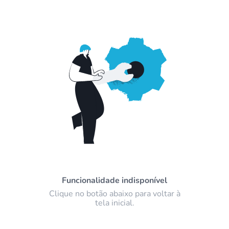
Funcionalidade indisponível
Clique no botão abaixo para voltar à
tela inicial.