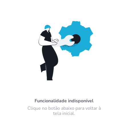
Funcionalidade indisponível
Clique no botão abaixo para voltar à
tela inicial.