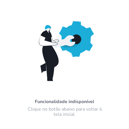
Funcionalidade indisponível
Clique no botão abaixo para voltar à
tela inicial.