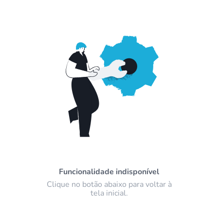
Funcionalidade indisponível
Clique no botão abaixo para voltar à
tela inicial.