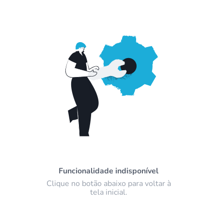
Funcionalidade indisponível
Clique no botão abaixo para voltar à
tela inicial.